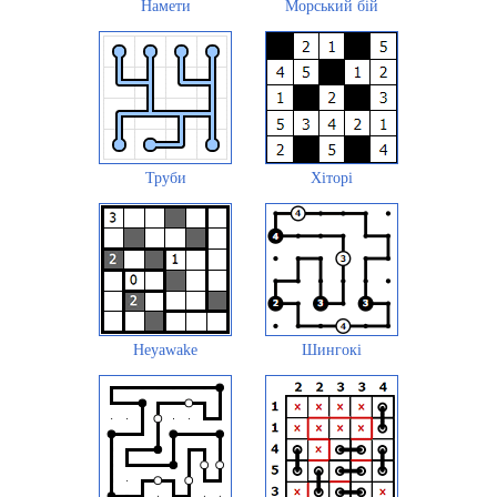
Намети
Морський бій
Труби
Хіторі
Heyawake
Шингокі