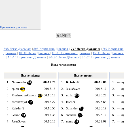
Приховати рекламу
|
Поскаржитися на цю рекламу
5x5 Легко Діагоналі
|
5x5 Нормально Діагоналі
|
7x7 Легко Діагоналі
|
7x7 Нормально
Діагоналі
|
10x10 Легко Діагоналі
|
10x10 Нормально Діагоналі
|
15x15 Легко Діагоналі
|
15x15 Нормально Діагоналі
|
20x20 Легко Діагоналі
|
20x20 Нормально Діагоналі
Нова головоломка
Цього місяця
Цього тижня
С
1.
Noooo-dle
00:12.26
1.
Kcirderf2
00:16.86
1.
--- пус
66
2.
epinu
00:15.13
2.
JesusSaves
00:18.10
2.
--- пус
134
3.
MushroomsCavern
00:15.18
3.
noliai
00:20.20
3.
--- пус
119
231
4.
Freakazoyd
00:15.27
4.
leseker
00:23.63
4.
--- пус
109
5.
Kcirderf2
00:16.55
5.
Solander
00:26.19
5.
--- пус
71
6.
Genee
00:17.33
6.
snahaba
00:28.10
6.
--- пус
18
23
7.
JesusSaves
00:18.10
7.
name
00:29.09
7.
--- пус
31