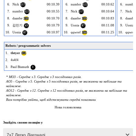
6.
Nick
00:10.39
6.
numbrr
00:10.62
6.
numbrr
217
322
7.
numbrr
00:10.55
7.
Nick
00:10.64
7.
Nick
322
217
2
8.
daanbe
00:10.70
8.
daanbe
00:10.83
8.
daanbe
239
239
9.
김민기
00:10.79
9.
Uonia
00:11.08
9.
Uonia
43
87
10.
Uonia
00:10.97
10.
qqwref
00:11.25
10.
qqwref
87
266
Robots / programmatic solvers
1.
tlstyer
151
2.
4s4f4
3.
Paul Bismuth
1
* MO3 - Середнє з 3. Середнє з 3 послідовних разів.
AO5 - Середнє з 5. Середнє з 5 послідовних разів, не зважаючи на набільше та
найнижче.
AO12 - Середнє з 12. Середнє з 12 послідовних разів, не зважаючи на набільше та
найнижче.
Вам потрібно увійти, щоб відстежувати середні показники
Нова головоломка
Знайдіть своюю позицію у