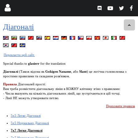
Діагоналі
Перекласти цей сайт.
Special thanks to
glasierr
for the translation
Діагоналі
(Також відома як
Gokigen Naname
, або
Slant
) це логічна головоломка з
простими правилами та складним розв'язком.
Правила
Діагоналей прості:
Вам треба розмістити діагональну лінію в КОЖНУ клітинку згіно з правилами:
- Числа вказують на кількість діагональних ліній, що зустрічаються в цій точці.
- Лінії НЕ можуть утворювати петлю.
Приховати правила
5x5 Легко Діагоналі
5x5 Нормально Діагоналі
7x7 Легко Діагоналі
7x7 Нормально Діагоналі