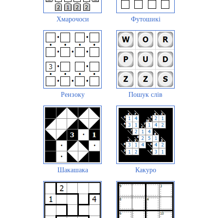
Хмарочоси
Футошикі
Рензоку
Пошук слів
Шакашака
Какуро