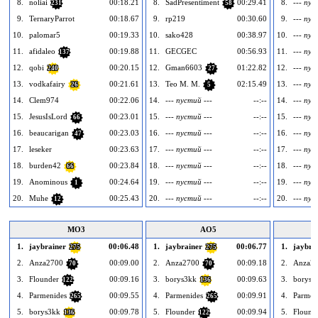
8.
noliai
00:18.21
8.
SadPresentiment
00:29.41
8.
--- пус
231
58
9.
TernaryParrot
00:18.67
9.
rp219
00:30.60
9.
--- пус
10.
palomar5
00:19.33
10.
sako428
00:38.97
10.
--- пус
11.
afidaleo
00:19.88
11.
GECGEC
00:56.93
11.
--- пус
137
12.
qobi
00:20.15
12.
Gman6603
01:22.82
12.
--- пус
240
27
13.
vodkafairy
00:21.61
13.
Teo M. M.
02:15.49
13.
--- пус
26
5
14.
Clem974
00:22.06
14.
--- пустий ---
--:--
14.
--- пус
15.
JesusIsLord
00:23.01
15.
--- пустий ---
--:--
15.
--- пус
66
16.
beaucarigan
00:23.03
16.
--- пустий ---
--:--
16.
--- пус
47
17.
leseker
00:23.63
17.
--- пустий ---
--:--
17.
--- пус
18.
burden42
00:23.84
18.
--- пустий ---
--:--
18.
--- пус
66
19.
Anominous
00:24.64
19.
--- пустий ---
--:--
19.
--- пус
1
20.
Muhe
00:25.43
20.
--- пустий ---
--:--
20.
--- пус
12
MO3
AO5
1.
jaybrainer
00:06.48
1.
jaybrainer
00:06.77
1.
jaybra
275
275
2.
Anza2700
00:09.00
2.
Anza2700
00:09.18
2.
Anza2
70
70
3.
Flounder
00:09.16
3.
borys3kk
00:09.63
3.
borys3
122
136
4.
Parmenides
00:09.55
4.
Parmenides
00:09.91
4.
Parmen
265
265
5.
borys3kk
00:09.78
5.
Flounder
00:09.94
5.
Flound
136
122