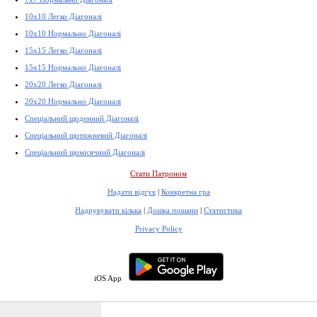
10x10 Легко Діагоналі
10x10 Нормально Діагоналі
15x15 Легко Діагоналі
15x15 Нормально Діагоналі
20x20 Легко Діагоналі
20x20 Нормально Діагоналі
Спеціальний щоденний Діагоналі
Спеціальний щотижневий Діагоналі
Спеціальний щомісячний Діагоналі
Стати Патроном
Надати відгук
|
Конкретна гра
Надрукувати кілька
|
Дошка пошани
|
Статистика
Privacy Policy
iOS App