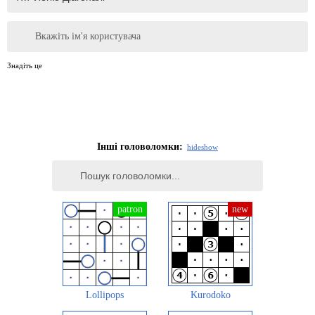
Вкажіть ім'я користувача
Знадіть це
Інші головоломки:
hide
show
Lollipops
Kurodoko