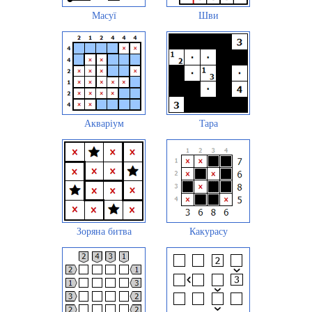
Масуї
Шви
Акваріум
Tapa
Зоряна битва
Какурасу